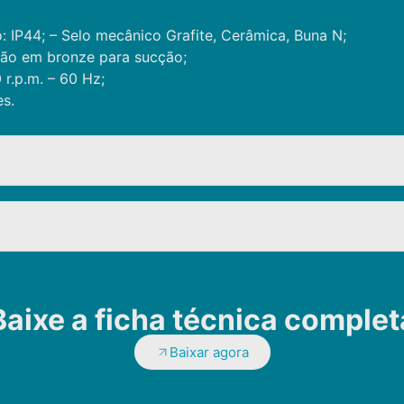
: IP44; – Selo mecânico Grafite, Cerâmica, Buna N;
ção em bronze para sucção;
 r.p.m. – 60 Hz;
es.
Baixe a ficha técnica complet
Baixar agora