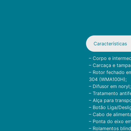
Características
– Corpo e intermed
– Carcaça e tampa 
– Rotor fechado e
304 (WMA100H);
– Difusor em noryl;
– Tratamento antif
– Alça para trans
– Botão Liga/Desl
– Cabo de aliment
– Ponta do eixo em
– Rolamentos blin