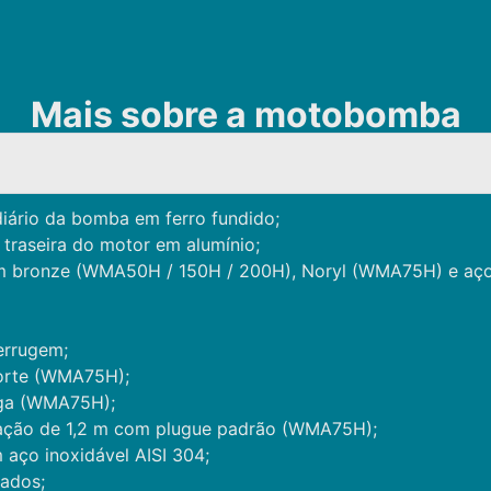
Mais sobre a motobomba
iário da bomba em ferro fundido;
traseira do motor em alumínio;
m bronze (WMA50H / 150H / 200H), Noryl (WMA75H) e aço 
errugem;
porte (WMA75H);
iga (WMA75H);
ação de 1,2 m com plugue padrão (WMA75H);
 aço inoxidável AISI 304;
dados;