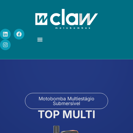
Assistência Técnica
Motobomba Multiestágio
Submersível
TOP MULTI